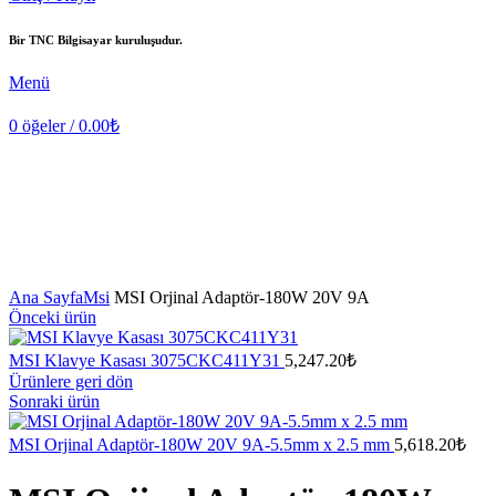
Bir TNC Bilgisayar kuruluşudur.
Menü
0
öğeler
/
0.00
₺
Büyütmek için tıklayın
Ana Sayfa
Msi
MSI Orjinal Adaptör-180W 20V 9A
Önceki ürün
MSI Klavye Kasası 3075CKC411Y31
5,247.20
₺
Ürünlere geri dön
Sonraki ürün
MSI Orjinal Adaptör-180W 20V 9A-5.5mm x 2.5 mm
5,618.20
₺