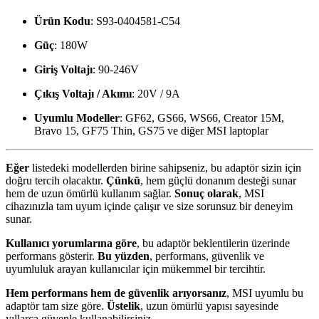
Ürün Kodu
: S93-0404581-C54
Güç
: 180W
Giriş Voltajı
: 90-246V
Çıkış Voltajı / Akımı
: 20V / 9A
Uyumlu Modeller
: GF62, GS66, WS66, Creator 15M,
Bravo 15, GF75 Thin, GS75 ve diğer MSI laptoplar
Eğer
listedeki modellerden birine sahipseniz, bu adaptör sizin için
doğru tercih olacaktır.
Çünkü
, hem güçlü donanım desteği sunar
hem de uzun ömürlü kullanım sağlar.
Sonuç olarak
, MSI
cihazınızla tam uyum içinde çalışır ve size sorunsuz bir deneyim
sunar.
Kullanıcı yorumlarına göre
, bu adaptör beklentilerin üzerinde
performans gösterir.
Bu yüzden
, performans, güvenlik ve
uyumluluk arayan kullanıcılar için mükemmel bir tercihtir.
Hem performans hem de güvenlik arıyorsanız
, MSI uyumlu bu
adaptör tam size göre.
Üstelik
, uzun ömürlü yapısı sayesinde
yıllarca güvenle kullanabilirsiniz.