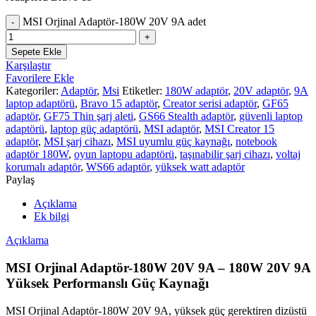
MSI Orjinal Adaptör-180W 20V 9A adet
Sepete Ekle
Karşılaştır
Favorilere Ekle
Kategoriler:
Adaptör
,
Msi
Etiketler:
180W adaptör
,
20V adaptör
,
9A
laptop adaptörü
,
Bravo 15 adaptör
,
Creator serisi adaptör
,
GF65
adaptör
,
GF75 Thin şarj aleti
,
GS66 Stealth adaptör
,
güvenli laptop
adaptörü
,
laptop güç adaptörü
,
MSI adaptör
,
MSI Creator 15
adaptör
,
MSI şarj cihazı
,
MSI uyumlu güç kaynağı
,
notebook
adaptör 180W
,
oyun laptopu adaptörü
,
taşınabilir şarj cihazı
,
voltaj
korumalı adaptör
,
WS66 adaptör
,
yüksek watt adaptör
Paylaş
Açıklama
Ek bilgi
Açıklama
MSI Orjinal Adaptör-180W 20V 9A – 180W 20V 9A
Yüksek Performanslı Güç Kaynağı
MSI Orjinal Adaptör-180W 20V 9A, yüksek güç gerektiren dizüstü