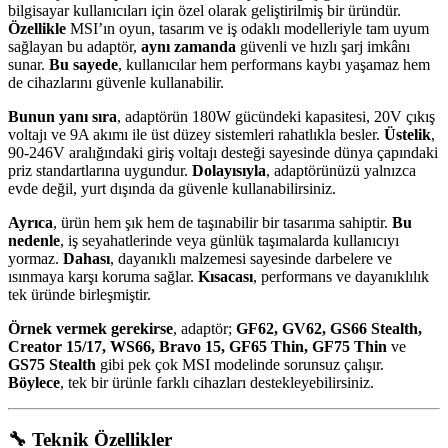
bilgisayar kullanıcıları için özel olarak geliştirilmiş bir üründür.
Özellikle
MSI’ın oyun, tasarım ve iş odaklı modelleriyle tam uyum
sağlayan bu adaptör,
aynı zamanda
güvenli ve hızlı şarj imkânı
sunar.
Bu sayede
, kullanıcılar hem performans kaybı yaşamaz hem
de cihazlarını güvenle kullanabilir.
Bunun yanı sıra
, adaptörün 180W gücündeki kapasitesi, 20V çıkış
voltajı ve 9A akımı ile üst düzey sistemleri rahatlıkla besler.
Üstelik
,
90-246V aralığındaki giriş voltajı desteği sayesinde dünya çapındaki
priz standartlarına uygundur.
Dolayısıyla
, adaptörünüzü yalnızca
evde değil, yurt dışında da güvenle kullanabilirsiniz.
Ayrıca
, ürün hem şık hem de taşınabilir bir tasarıma sahiptir.
Bu
nedenle
, iş seyahatlerinde veya günlük taşımalarda kullanıcıyı
yormaz.
Dahası
, dayanıklı malzemesi sayesinde darbelere ve
ısınmaya karşı koruma sağlar.
Kısacası
, performans ve dayanıklılık
tek üründe birleşmiştir.
Örnek vermek gerekirse
, adaptör;
GF62, GV62, GS66 Stealth,
Creator 15/17, WS66, Bravo 15, GF65 Thin, GF75 Thin
ve
GS75 Stealth
gibi pek çok MSI modelinde sorunsuz çalışır.
Böylece
, tek bir ürünle farklı cihazları destekleyebilirsiniz.
🔧
Teknik Özellikler