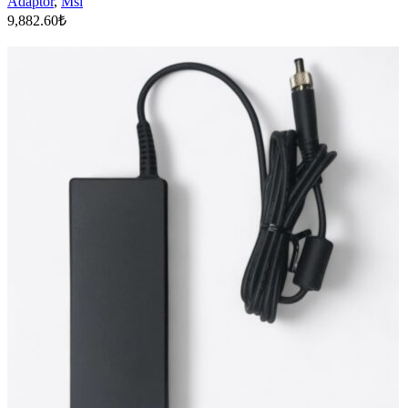
Adaptör
,
Msi
9,882.60
₺