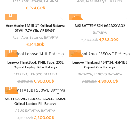
Acer
,
Acer Batarya
,
BATARYA
Acer
,
Acer Batarya
,
BATARYA
6,274.80
₺
-31%
Acer Aspire 1 (A111-31) Orijinal Batarya
MSI BATTERY S9N-0G4A201AQ2
37Wh 7.7V (Tip AP16M5J)
BATARYA
Acer
,
Acer Batarya
,
BATARYA
Orijinal
Şu
4,738.00
₺
6,860.00
₺
6,144.60
₺
fiyat:
andaki
6,860.00₺.
fiyat:
4,738.00
-33%
-31%
Lenovo ThinkBook 14-IIL Type: 20SL
Lenovo Thinkpad 45N1134, 45N1135
Orjinal Laptop Pil – Batarya
Orjinal Pil – Batarya
BATARYA
,
LENOVO BATARYA
BATARYA
,
LENOVO BATARYA
Orijinal
Şu
Orijinal
Şu
6,900.00
₺
4,900.00
₺
10,261.94
₺
7,126.35
₺
fiyat:
andaki
fiyat:
andaki
10,261.94₺.
fiyat:
7,126.35₺.
fiyat:
-34%
6,900.00₺.
4,900.00₺
Asus F550WE, F550ZA, F552CL, F550ZE
Orjinal Laptop Pil- Batarya
ASUS BATARYA
,
BATARYA
Orijinal
Şu
2,500.00
₺
3,800.72
₺
fiyat:
andaki
3,800.72₺.
fiyat:
2,500.00₺.