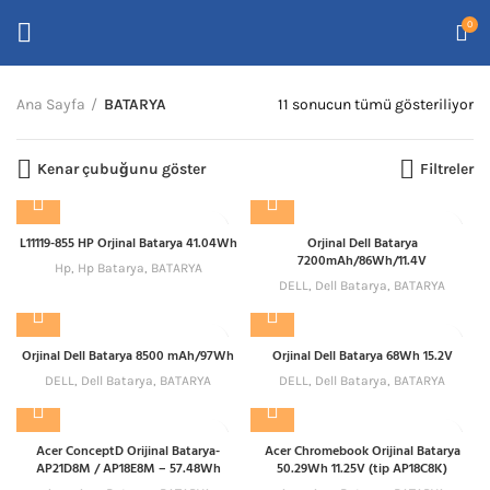
0
En
Ana Sayfa
BATARYA
11 sonucun tümü gösteriliyor
ye
gö
Kenar çubuğunu göster
Filtreler
sı
L11119-855 HP Orjinal Batarya 41.04Wh
Orjinal Dell Batarya
7200mAh/86Wh/11.4V
Hp
,
Hp Batarya
,
BATARYA
DELL
,
Dell Batarya
,
BATARYA
Orjinal Dell Batarya 8500 mAh/97Wh
Orjinal Dell Batarya 68Wh 15.2V
DELL
,
Dell Batarya
,
BATARYA
DELL
,
Dell Batarya
,
BATARYA
Acer ConceptD Orijinal Batarya-
Acer Chromebook Orijinal Batarya
AP21D8M / AP18E8M – 57.48Wh
50.29Wh 11.25V (tip AP18C8K)