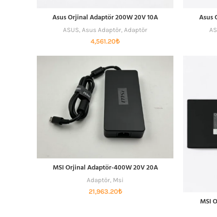
Asus Orjinal Adaptör 200W 20V 10A
Asus 
SEPETE EKLE
ASUS
,
Asus Adaptör
,
Adaptör
A
4,561.20
₺
MSI Orjinal Adaptör-400W 20V 20A
SEPETE EKLE
Adaptör
,
Msi
21,963.20
₺
MSI O