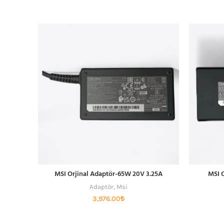
MSI Orjinal Adaptör-65W 20V 3.25A
MSI 
SEPETE EKLE
Adaptör
,
Msi
3,976.00
₺