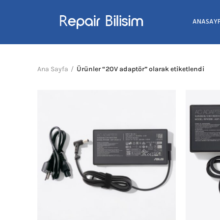
ANASAY
Ana Sayfa
Ürünler “20V adaptör” olarak etiketlendi