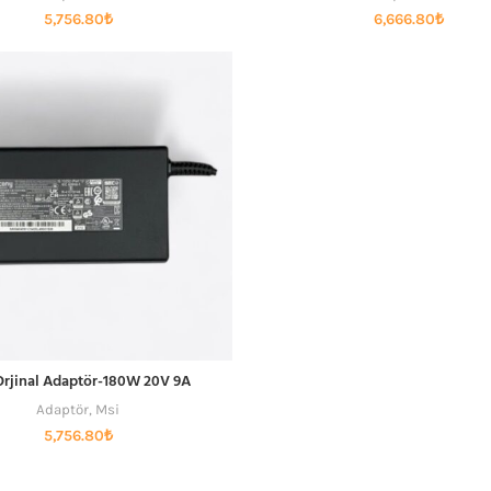
5,756.80
₺
6,666.80
₺
Orjinal Adaptör-180W 20V 9A
SEPETE EKLE
Adaptör
,
Msi
5,756.80
₺