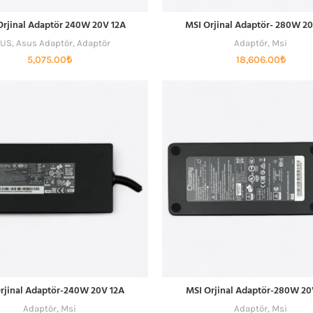
Orjinal Adaptör 240W 20V 12A
MSI Orjinal Adaptör- 280W 2
SEPETE EKLE
SEPETE EKLE
SUS
,
Asus Adaptör
,
Adaptör
Adaptör
,
Msi
5,075.00
₺
18,606.00
₺
rjinal Adaptör-240W 20V 12A
MSI Orjinal Adaptör-280W 20
SEPETE EKLE
SEPETE EKLE
Adaptör
,
Msi
Adaptör
,
Msi