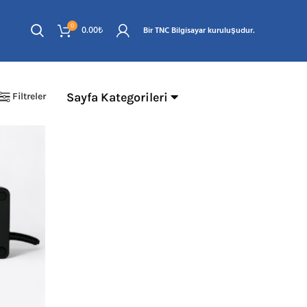
0
0.00
₺
Bir TNC Bilgisayar kuruluşudur.
Sayfa Kategorileri
Filtreler