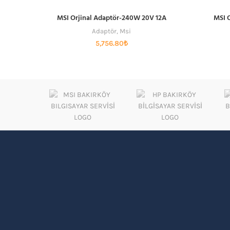
MSI Orjinal Adaptör-240W 20V 12A
MSI 
SEPETE EKLE
Adaptör
,
Msi
5,756.80
₺