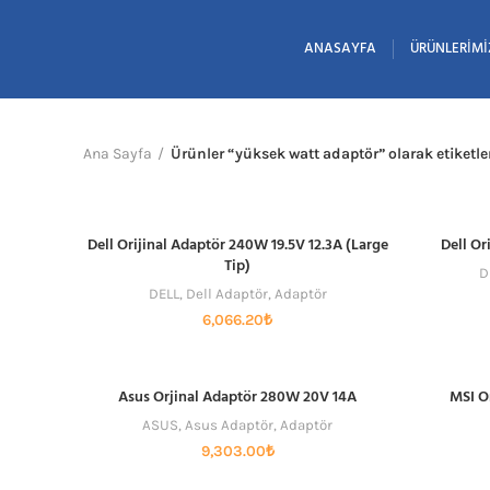
ANASAYFA
ÜRÜNLERIMI
Ana Sayfa
Ürünler “yüksek watt adaptör” olarak etiketl
Dell Orijinal Adaptör 240W 19.5V 12.3A (Large
Dell Or
SEPETE EKLE
Tip)
D
DELL
,
Dell Adaptör
,
Adaptör
6,066.20
₺
Asus Orjinal Adaptör 280W 20V 14A
MSI O
SEPETE EKLE
ASUS
,
Asus Adaptör
,
Adaptör
9,303.00
₺