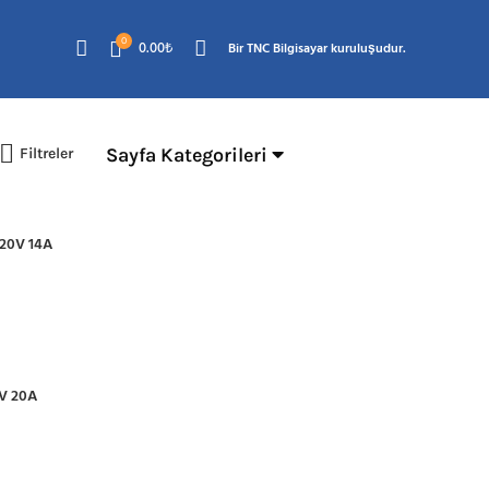
0
0.00
₺
Bir TNC Bilgisayar kuruluşudur.
Sayfa Kategorileri
Filtreler
 20V 14A
V 20A