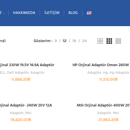
Z
HAKKIMIZDA
İLETIŞIM
BLOG
endi
Gösterim
9
12
18
24
ijinal 330W 19.5V 16.9A Adaptör
HP Orjinal Adaptör Omen 280W
SEPETE EKLE
SEPETE EKLE
ELL
,
Dell Adaptör
,
Adaptör
Adaptör
,
Hp
,
Hp Adaptör
11,666.20
₺
11,515.00
₺
rjinal Adaptör- 240W 20V 12A
MSI Orjinal Adaptör-400W 20
SEPETE EKLE
SEPETE EKLE
Adaptör
,
Msi
Adaptör
,
Msi
18,620.00
₺
21,963.20
₺