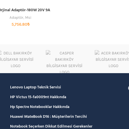
Orjinal Adaptör-180W 20V 9A
SEPETE EKLE
Adaptör
,
Msi
5,756.80
₺
Lenovo Laptop Teknik Servisi
HP Victus 15-fa0009nt Hakkında
Hp Spectre Notebooklar Hakkında
Huawei MateBook D16 : Müşterilerin Tercihi
Notebook Seçerken Dikkat Edilmesi Gerekenler