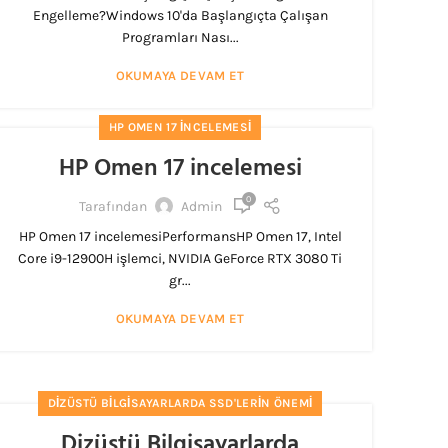
Engelleme?Windows 10'da Başlangıçta Çalışan
Programları Nası...
OKUMAYA DEVAM ET
HP OMEN 17 INCELEMESI
HP Omen 17 incelemesi
0
Tarafından
Admin
HP Omen 17 incelemesiPerformansHP Omen 17, Intel
Core i9-12900H işlemci, NVIDIA GeForce RTX 3080 Ti
gr...
OKUMAYA DEVAM ET
DIZÜSTÜ BILGISAYARLARDA SSD'LERIN ÖNEMI
Dizüstü Bilgisayarlarda