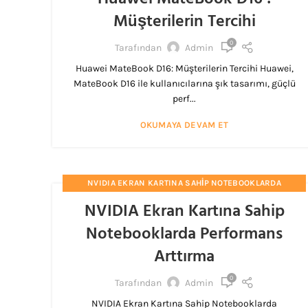
Müşterilerin Tercihi
0
Tarafından
Admin
Huawei MateBook D16: Müşterilerin Tercihi Huawei,
MateBook D16 ile kullanıcılarına şık tasarımı, güçlü
perf...
OKUMAYA DEVAM ET
NVIDIA EKRAN KARTINA SAHIP NOTEBOOKLARDA
PERFORMANS ARTTIRMA
NVIDIA Ekran Kartına Sahip
Notebooklarda Performans
Arttırma
0
Tarafından
Admin
NVIDIA Ekran Kartına Sahip Notebooklarda