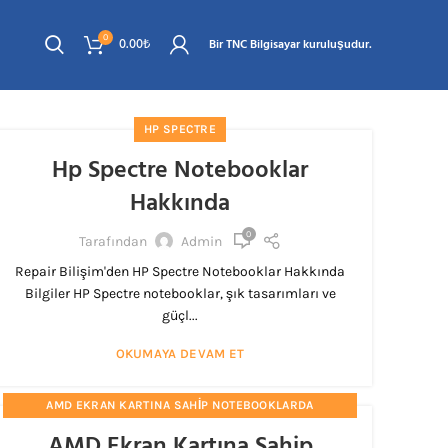
0
0.00
₺
Bir TNC Bilgisayar kuruluşudur.
HP SPECTRE
Hp Spectre Notebooklar
Hakkında
0
Tarafından
Admin
Repair Bilişim'den HP Spectre Notebooklar Hakkında
Bilgiler HP Spectre notebooklar, şık tasarımları ve
güçl...
OKUMAYA DEVAM ET
AMD EKRAN KARTINA SAHIP NOTEBOOKLARDA
PERFORMANS ARTTIRMA
AMD Ekran Kartına Sahip