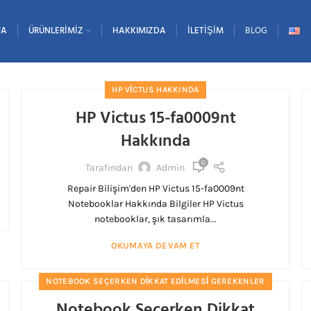
FA
ÜRÜNLERIMIZ
HAKKIMIZDA
İLETIŞIM
BLOG
HP VICTUS HAKKINDA
HP Victus 15-fa0009nt
Hakkında
0
Tarafından
Admin
Repair Bilişim'den HP Victus 15-fa0009nt
Notebooklar Hakkında Bilgiler HP Victus
notebooklar, şık tasarımla...
OKUMAYA DEVAM ET
NOTEBOOK SEÇERKEN DIKKAT EDILMESI GEREKENLER
Notebook Seçerken Dikkat