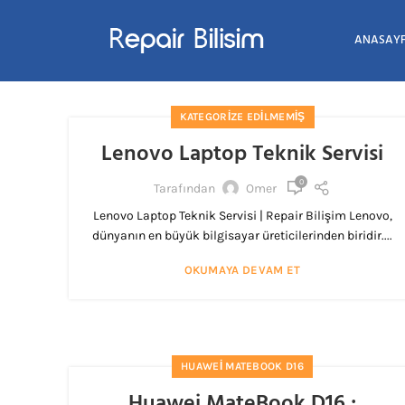
ANASAY
KATEGORIZE EDILMEMIŞ
Lenovo Laptop Teknik Servisi
0
Tarafından
Omer
Lenovo Laptop Teknik Servisi | Repair Bilişim Lenovo,
dünyanın en büyük bilgisayar üreticilerinden biridir....
OKUMAYA DEVAM ET
HUAWEI MATEBOOK D16
Huawei MateBook D16 :