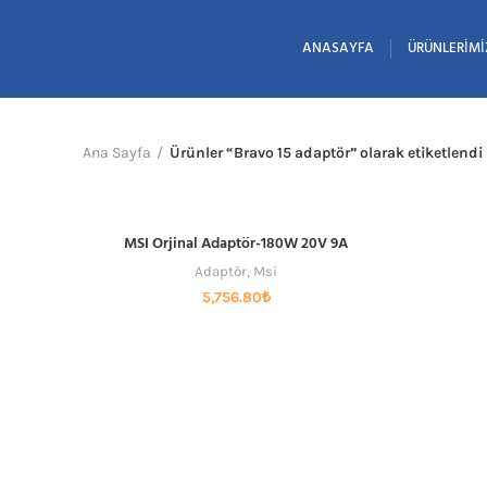
ANASAYFA
ÜRÜNLERIMI
Ana Sayfa
Ürünler “Bravo 15 adaptör” olarak etiketlendi
MSI Orjinal Adaptör-180W 20V 9A
SEPETE EKLE
Adaptör
,
Msi
5,756.80
₺