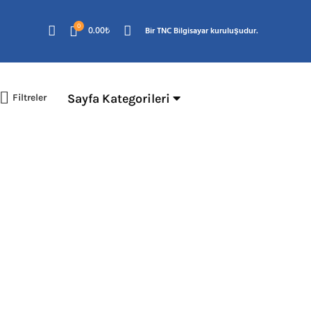
0
0.00
₺
Bir TNC Bilgisayar kuruluşudur.
Sayfa Kategorileri
Filtreler