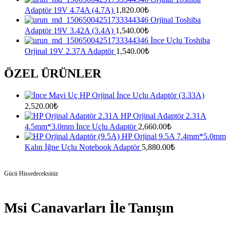
Adaptör 19V 4.74A (4.7A)
1,820.00
₺
Orjinal Toshiba
Adaptör 19V 3.42A (3.4A)
1,540.00
₺
İnce Uçlu Toshiba
Orjinal 19V 2.37A Adaptör
1,540.00
₺
ÖZEL ÜRÜNLER
HP Orjinal İnce Uçlu Adaptör (3.33A)
2,520.00
₺
HP Orjinal Adaptör 2.31A
4.5mm*3.0mm İnce Uçlu Adaptör
2,660.00
₺
HP Orjinal 9.5A 7.4mm*5.0mm
Kalın İğne Uçlu Notebook Adaptör
5,880.00
₺
Gücü Hissedeceksiniz
Msi Canavarları İle Tanışın