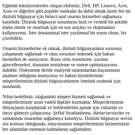
Eğitimli teknisyenlerden oluşan ekibimiz, Dell, HP, Lenovo, Acer,
Asus ve diğerleri gibi popüler markalar da dahil olmak üzere her tür
dizüstü bilgisayar için birinci sınıf onarım hizmetleri sağlamaya
kararlıdır. Dizüstü bilgisayar sorunlarını hızlı ve verimli bir şekilde
teşhis etmek ve onarmak için en son araçları ve ekipmanları
kullanıyoruz. İster donanımsal ister yazılımsal bir sorun olsun, biz
çözebiliriz.
Onarım hizmetlerine ek olarak, dizüstü bilgisayarların sorunsuz
çalışmasını sağlamak ve olası sorunları önlemek için bakım
hizmetleri de sunuyoruz. Buna virüs temizleme, yazılım
güncellemeleri, donanım temizleme ve sistem optimizasyonu
dahildir. Önlemenin ileride maliyetli onarımlardan kaçınmanın
anahtarı olduğuna inanıyoruz ve bakım hizmetlerimiz
müşterilerimizin dizüstü bilgisayarlarının ömrünü uzatmak için
tasarlandı.
Nihai hedefimiz, olağanüstü müşteri hizmeti sağlamak ve
müşterilerimizle uzun vadeli ilişkiler kurmaktır. Müşterilerimizin
ihtiyaçlarını karşılamak ve beklentilerini aşmak için yukarıda ve
öteye gitmeye çalışıyoruz. Şeffaf fiyatlandırma, dürüst tavsiyeler ve
zamanında onarımlar sağlamaya kararlıyız. Dizüstü bilgisayar servisi
söz konusu olduğunda, misyonumuz müşterilerimizin hizmetimizin
her alanından memnun kalmalarını sağlamaktır.