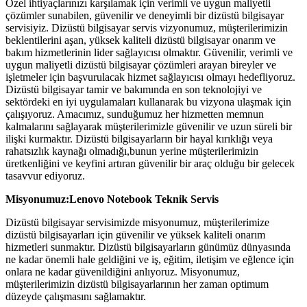
Özel ihtiyaçlarınızı karşılamak için verimli ve uygun maliyetli
çözümler sunabilen, güvenilir ve deneyimli bir dizüstü bilgisayar
servisiyiz. Dizüstü bilgisayar servis vizyonumuz, müşterilerimizin
beklentilerini aşan, yüksek kaliteli dizüstü bilgisayar onarım ve
bakım hizmetlerinin lider sağlayıcısı olmaktır. Güvenilir, verimli ve
uygun maliyetli dizüstü bilgisayar çözümleri arayan bireyler ve
işletmeler için başvurulacak hizmet sağlayıcısı olmayı hedefliyoruz.
Dizüstü bilgisayar tamir ve bakımında en son teknolojiyi ve
sektördeki en iyi uygulamaları kullanarak bu vizyona ulaşmak için
çalışıyoruz. Amacımız, sunduğumuz her hizmetten memnun
kalmalarını sağlayarak müşterilerimizle güvenilir ve uzun süreli bir
ilişki kurmaktır. Dizüstü bilgisayarların bir hayal kırıklığı veya
rahatsızlık kaynağı olmadığı,bunun yerine müşterilerimizin
üretkenliğini ve keyfini artıran güvenilir bir araç olduğu bir gelecek
tasavvur ediyoruz.
Misyonumuz:Lenovo Notebook Teknik Servis
Dizüstü bilgisayar servisimizde misyonumuz, müşterilerimize
dizüstü bilgisayarları için güvenilir ve yüksek kaliteli onarım
hizmetleri sunmaktır. Dizüstü bilgisayarların günümüz dünyasında
ne kadar önemli hale geldiğini ve iş, eğitim, iletişim ve eğlence için
onlara ne kadar güvenildiğini anlıyoruz. Misyonumuz,
müşterilerimizin dizüstü bilgisayarlarının her zaman optimum
düzeyde çalışmasını sağlamaktır.