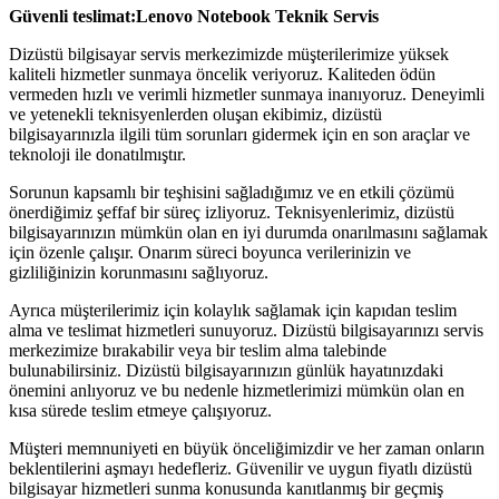
Güvenli teslimat:Lenovo Notebook Teknik Servis
Dizüstü bilgisayar servis merkezimizde müşterilerimize yüksek
kaliteli hizmetler sunmaya öncelik veriyoruz. Kaliteden ödün
vermeden hızlı ve verimli hizmetler sunmaya inanıyoruz. Deneyimli
ve yetenekli teknisyenlerden oluşan ekibimiz, dizüstü
bilgisayarınızla ilgili tüm sorunları gidermek için en son araçlar ve
teknoloji ile donatılmıştır.
Sorunun kapsamlı bir teşhisini sağladığımız ve en etkili çözümü
önerdiğimiz şeffaf bir süreç izliyoruz. Teknisyenlerimiz, dizüstü
bilgisayarınızın mümkün olan en iyi durumda onarılmasını sağlamak
için özenle çalışır. Onarım süreci boyunca verilerinizin ve
gizliliğinizin korunmasını sağlıyoruz.
Ayrıca müşterilerimiz için kolaylık sağlamak için kapıdan teslim
alma ve teslimat hizmetleri sunuyoruz. Dizüstü bilgisayarınızı servis
merkezimize bırakabilir veya bir teslim alma talebinde
bulunabilirsiniz. Dizüstü bilgisayarınızın günlük hayatınızdaki
önemini anlıyoruz ve bu nedenle hizmetlerimizi mümkün olan en
kısa sürede teslim etmeye çalışıyoruz.
Müşteri memnuniyeti en büyük önceliğimizdir ve her zaman onların
beklentilerini aşmayı hedefleriz. Güvenilir ve uygun fiyatlı dizüstü
bilgisayar hizmetleri sunma konusunda kanıtlanmış bir geçmiş