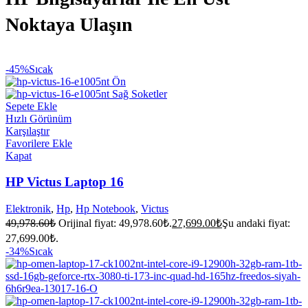
Noktaya Ulaşın
-45%
Sıcak
Sepete Ekle
Hızlı Görünüm
Karşılaştır
Favorilere Ekle
Kapat
HP Victus Laptop 16
Elektronik
,
Hp
,
Hp Notebook
,
Victus
49,978.60
₺
Orijinal fiyat: 49,978.60₺.
27,699.00
₺
Şu andaki fiyat:
27,699.00₺.
-34%
Sıcak