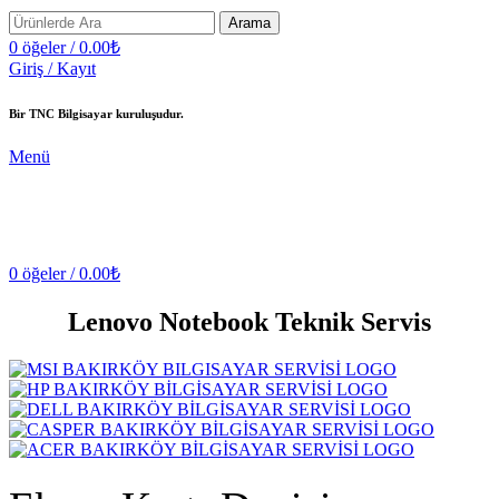
Arama
0
öğeler
/
0.00
₺
Giriş / Kayıt
Bir TNC Bilgisayar kuruluşudur.
Menü
0
öğeler
/
0.00
₺
Lenovo Notebook Teknik Servis