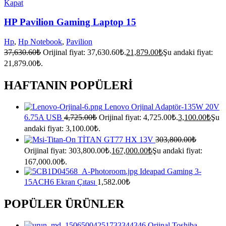
Kapat
HP Pavilion Gaming Laptop 15
Hp
,
Hp Notebook
,
Pavilion
37,630.60
₺
Orijinal fiyat: 37,630.60₺.
21,879.00
₺
Şu andaki fiyat:
21,879.00₺.
HAFTANIN POPÜLERİ
Lenovo Orjinal Adaptör-135W 20V
6.75A USB
4,725.00
₺
Orijinal fiyat: 4,725.00₺.
3,100.00
₺
Şu
andaki fiyat: 3,100.00₺.
TİTAN GT77 HX 13V
303,800.00
₺
Orijinal fiyat: 303,800.00₺.
167,000.00
₺
Şu andaki fiyat:
167,000.00₺.
Ideapad Gaming 3-
15ACH6 Ekran Çıtası
1,582.00
₺
POPÜLER ÜRÜNLER
Orjinal Toshiba