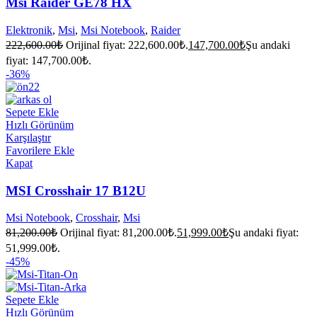
Msi Raider GE78 HX
Elektronik
,
Msi
,
Msi Notebook
,
Raider
222,600.00
₺
Orijinal fiyat: 222,600.00₺.
147,700.00
₺
Şu andaki
fiyat: 147,700.00₺.
-36%
Sepete Ekle
Hızlı Görünüm
Karşılaştır
Favorilere Ekle
Kapat
MSI Crosshair 17 B12U
Msi Notebook
,
Crosshair
,
Msi
81,200.00
₺
Orijinal fiyat: 81,200.00₺.
51,999.00
₺
Şu andaki fiyat:
51,999.00₺.
-45%
Sepete Ekle
Hızlı Görünüm