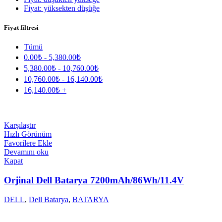
Fiyat: yüksekten düşüğe
Fiyat filtresi
Tümü
0.00
₺
-
5,380.00
₺
5,380.00
₺
-
10,760.00
₺
10,760.00
₺
-
16,140.00
₺
16,140.00
₺
+
Karşılaştır
Hızlı Görünüm
Favorilere Ekle
Devamını oku
Kapat
Orjinal Dell Batarya 7200mAh/86Wh/11.4V
DELL
,
Dell Batarya
,
BATARYA