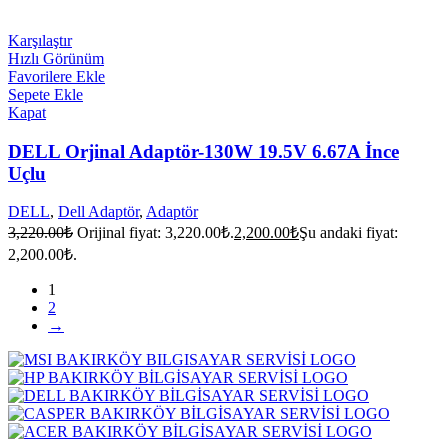
Karşılaştır
Hızlı Görünüm
Favorilere Ekle
Sepete Ekle
Kapat
DELL Orjinal Adaptör-130W 19.5V 6.67A İnce
Uçlu
DELL
,
Dell Adaptör
,
Adaptör
3,220.00
₺
Orijinal fiyat: 3,220.00₺.
2,200.00
₺
Şu andaki fiyat:
2,200.00₺.
1
2
→