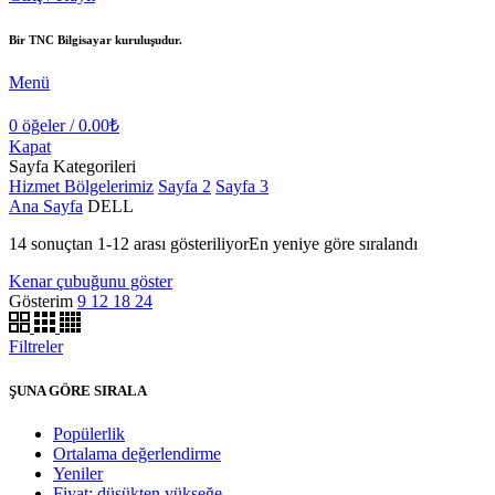
Bir TNC Bilgisayar kuruluşudur.
Menü
0
öğeler
/
0.00
₺
Kapat
Sayfa Kategorileri
Hizmet Bölgelerimiz
Sayfa 2
Sayfa 3
Ana Sayfa
DELL
14 sonuçtan 1-12 arası gösteriliyor
En yeniye göre sıralandı
Kenar çubuğunu göster
Gösterim
9
12
18
24
Filtreler
ŞUNA GÖRE SIRALA
Popülerlik
Ortalama değerlendirme
Yeniler
Fiyat: düşükten yükseğe