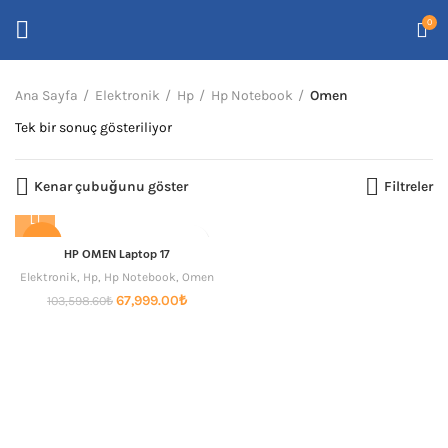
0
Ana Sayfa
Elektronik
Hp
Hp Notebook
Omen
Tek bir sonuç gösteriliyor
Kenar çubuğunu göster
Filtreler
-34%
HP OMEN Laptop 17
Elektronik
,
Hp
,
Hp Notebook
,
Omen
SICAK
Orijinal
Şu
67,999.00
₺
103,598.60
₺
fiyat:
andaki
103,598.60₺.
fiyat:
67,999.00₺.