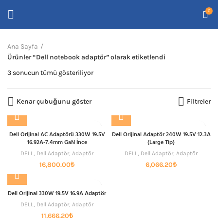
0
Ana Sayfa
Ürünler “Dell notebook adaptör” olarak etiketlendi
En
3 sonucun tümü gösteriliyor
yeniye
göre
Kenar çubuğunu göster
Filtreler
sıralandı
Dell Orijinal AC Adaptörü 330W 19.5V
Dell Orijinal Adaptör 240W 19.5V 12.3A
16.92A-7.4mm GaN İnce
(Large Tip)
DELL
,
Dell Adaptör
,
Adaptör
DELL
,
Dell Adaptör
,
Adaptör
16,800.00
₺
6,066.20
₺
Dell Orijinal 330W 19.5V 16.9A Adaptör
DELL
,
Dell Adaptör
,
Adaptör
11,666.20
₺