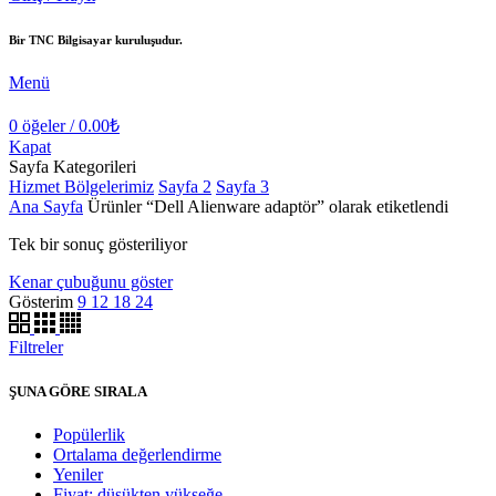
Bir TNC Bilgisayar kuruluşudur.
Menü
0
öğeler
/
0.00
₺
Kapat
Sayfa Kategorileri
Hizmet Bölgelerimiz
Sayfa 2
Sayfa 3
Ana Sayfa
Ürünler “Dell Alienware adaptör” olarak etiketlendi
Tek bir sonuç gösteriliyor
Kenar çubuğunu göster
Gösterim
9
12
18
24
Filtreler
ŞUNA GÖRE SIRALA
Popülerlik
Ortalama değerlendirme
Yeniler
Fiyat: düşükten yükseğe