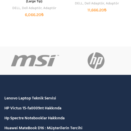
(Large Tip)
DELL
,
Dell Adaptör
,
Adaptör
DELL
,
Dell Adaptör
,
Adaptör
11,666.20
₺
6,066.20
₺
Lenovo Laptop Teknik Servisi
HP Victus 15-fa0009nt Hakkında
Hp Spectre Notebooklar Hakkında
Huawei MateBook D16 : Müşterilerin Tercihi