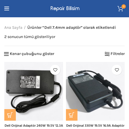
0
Ana Sayfa
Ürünler “Dell 7.4mm adaptör” olarak etiketlendi
En
2 sonucun tümü gösteriliyor
yeniye
göre
Kenar çubuğunu göster
Filtreler
sıralandı
Dell Orijinal Adaptör 240W 19.5V 12.3A
Dell Orijinal 330W 19.5V 16.9A Adaptör