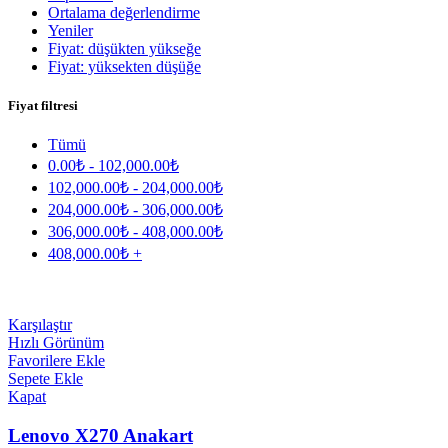
Ortalama değerlendirme
Yeniler
Fiyat: düşükten yükseğe
Fiyat: yüksekten düşüğe
Fiyat filtresi
Tümü
0.00
₺
-
102,000.00
₺
102,000.00
₺
-
204,000.00
₺
204,000.00
₺
-
306,000.00
₺
306,000.00
₺
-
408,000.00
₺
408,000.00
₺
+
Karşılaştır
Hızlı Görünüm
Favorilere Ekle
Sepete Ekle
Kapat
Lenovo X270 Anakart