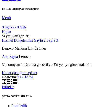
Bir TNC Bilgisayar kuruluşudur.
Menü
0
öğeler
/
0.00
₺
Kapat
Sayfa Kategorileri
Hizmet Bölgelerimiz
Sayfa 2
Sayfa 3
Lenovo Markası İçin Ürünler
Ana Sayfa
Lenovo
31 sonuçtan 1-12 arası gösteriliyor
En yeniye göre sıralandı
Kenar çubuğunu göster
Gösterim
9
12
18
24
Filtreler
ŞUNA GÖRE SIRALA
Popülerlik