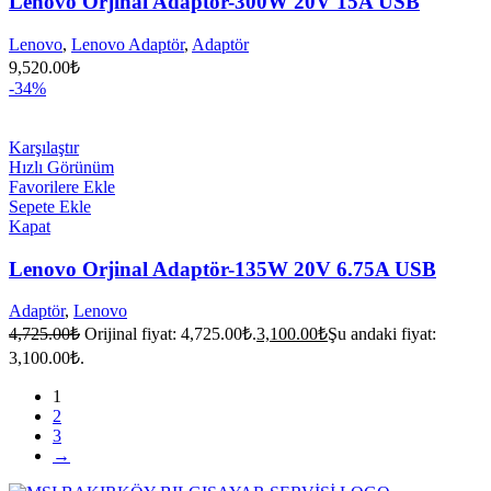
Lenovo Orjinal Adaptör-300W 20V 15A USB
Lenovo
,
Lenovo Adaptör
,
Adaptör
9,520.00
₺
-34%
Karşılaştır
Hızlı Görünüm
Favorilere Ekle
Sepete Ekle
Kapat
Lenovo Orjinal Adaptör-135W 20V 6.75A USB
Adaptör
,
Lenovo
4,725.00
₺
Orijinal fiyat: 4,725.00₺.
3,100.00
₺
Şu andaki fiyat:
3,100.00₺.
1
2
3
→