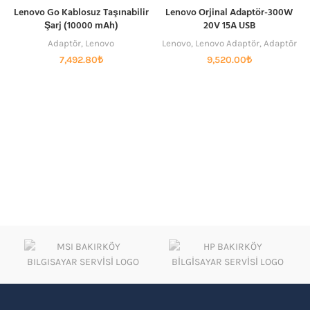
Lenovo Go Kablosuz Taşınabilir
Lenovo Orjinal Adaptör-300W
Şarj (10000 mAh)
20V 15A USB
Adaptör
,
Lenovo
Lenovo
,
Lenovo Adaptör
,
Adaptör
7,492.80
₺
9,520.00
₺