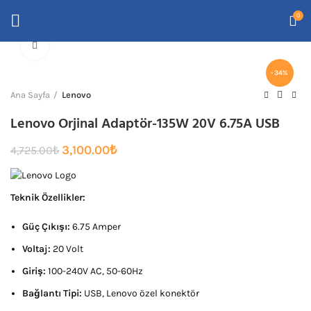
0
Büyütmek için tıklayın
-34%
Ana Sayfa
Lenovo
Lenovo Orjinal Adaptör-135W 20V 6.75A USB
Orijinal
Şu
3,100.00
₺
4,725.00
₺
fiyat:
andaki
4,725.00₺.
fiyat:
3,100.00₺.
Teknik Özellikler:
Güç Çıkışı:
6.75 Amper
Voltaj:
20 Volt
Giriş:
100-240V AC, 50-60Hz
Bağlantı Tipi:
USB, Lenovo özel konektör