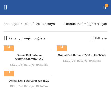
0
En
Ana Sayfa
DELL
Dell Batarya
3 sonucun tümü gösteriliyor
ye
gö
Kenar çubuğunu göster
Filtreler
sı
Orjinal Dell Batarya
Orjinal Dell Batarya 8500 mAh/97Wh
7200mAh/86Wh/11.4V
DELL
,
Dell Batarya
,
BATARYA
DELL
,
Dell Batarya
,
BATARYA
Orjinal Dell Batarya 68Wh 15.2V
DELL
,
Dell Batarya
,
BATARYA