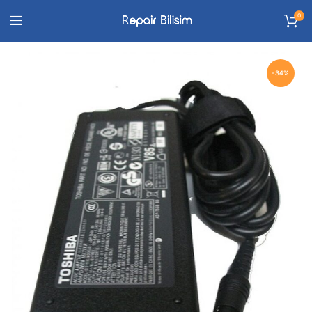
0
-34%