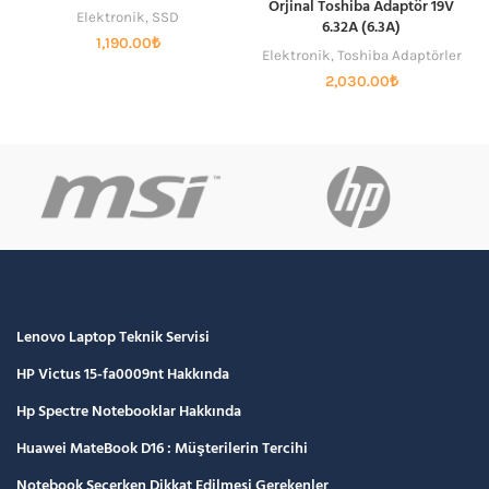
Orjinal Toshiba Adaptör 19V
Elektronik
,
SSD
6.32A (6.3A)
1,190.00
₺
Elektronik
,
Toshiba Adaptörler
2,030.00
₺
Lenovo Laptop Teknik Servisi
HP Victus 15-fa0009nt Hakkında
Hp Spectre Notebooklar Hakkında
Huawei MateBook D16 : Müşterilerin Tercihi
Notebook Seçerken Dikkat Edilmesi Gerekenler