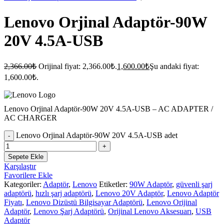
Lenovo Orjinal Adaptör-90W
20V 4.5A-USB
2,366.00
₺
Orijinal fiyat: 2,366.00₺.
1,600.00
₺
Şu andaki fiyat:
1,600.00₺.
Lenovo Orjinal Adaptör-90W 20V 4.5A-USB – AC ADAPTER /
AC CHARGER
Lenovo Orjinal Adaptör-90W 20V 4.5A-USB adet
Sepete Ekle
Karşılaştır
Favorilere Ekle
Kategoriler:
Adaptör
,
Lenovo
Etiketler:
90W Adaptör
,
güvenli şarj
adaptörü
,
hızlı şarj adaptörü
,
Lenovo 20V Adaptör
,
Lenovo Adaptör
Fiyatı
,
Lenovo Dizüstü Bilgisayar Adaptörü
,
Lenovo Orijinal
Adaptör
,
Lenovo Şarj Adaptörü
,
Orijinal Lenovo Aksesuarı
,
USB
Adaptör