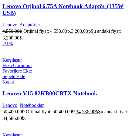
Lenovo Orjinal 6.75A Notebook Adaptör (135W
USB)
Lenovo
,
Adaptörler
4,550.00
₺
Orijinal fiyat: 4,550.00₺.
3,200.00
₺
Şu andaki fiyat:
3,200.00₺.
-31%
Karşılaştır
Hızlı Görünüm
Favorilere Ekle
Sepete Ekle
Kapat
Lenovo V15 82KB00CBTX Notebook
Lenovo
,
Notebooklar
50,400.00
₺
Orijinal fiyat: 50,400.00₺.
34,586.00
₺
Şu andaki fiyat:
34,586.00₺.
Karşılaştır