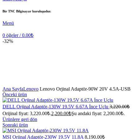
Bir TNC Bilgisayar kuruluşudur.
Menü
0
öğeler
/
0.00
₺
-32%
Büyütmek için tıklayın
Ana Sayfa
Lenovo
Lenovo Orjinal Adaptör-90W 20V 4.5A-USB
Önceki ürün
DELL Orjinal Adaptör-130W 19.5V 6.67A İnce Uçlu
3,220.00
₺
Orijinal fiyat: 3,220.00₺.
2,200.00
₺
Şu andaki fiyat: 2,200.00₺.
Ürünlere geri dön
Sonraki ürün
MSI Orjinal Adaptör-230W 19.5V 11.8A
8,190.00
₺