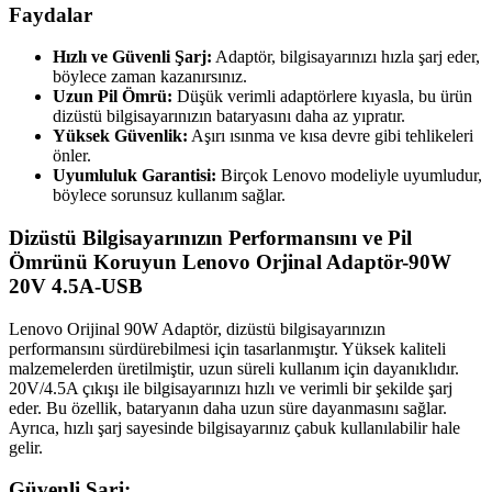
Faydalar
Hızlı ve Güvenli Şarj:
Adaptör, bilgisayarınızı hızla şarj eder,
böylece zaman kazanırsınız.
Uzun Pil Ömrü:
Düşük verimli adaptörlere kıyasla, bu ürün
dizüstü bilgisayarınızın bataryasını daha az yıpratır.
Yüksek Güvenlik:
Aşırı ısınma ve kısa devre gibi tehlikeleri
önler.
Uyumluluk Garantisi:
Birçok Lenovo modeliyle uyumludur,
böylece sorunsuz kullanım sağlar.
Dizüstü Bilgisayarınızın Performansını ve Pil
Ömrünü Koruyun Lenovo Orjinal Adaptör-90W
20V 4.5A-USB
Lenovo Orijinal 90W Adaptör, dizüstü bilgisayarınızın
performansını sürdürebilmesi için tasarlanmıştır. Yüksek kaliteli
malzemelerden üretilmiştir, uzun süreli kullanım için dayanıklıdır.
20V/4.5A çıkışı ile bilgisayarınızı hızlı ve verimli bir şekilde şarj
eder. Bu özellik, bataryanın daha uzun süre dayanmasını sağlar.
Ayrıca, hızlı şarj sayesinde bilgisayarınız çabuk kullanılabilir hale
gelir.
Güvenli Şarj: