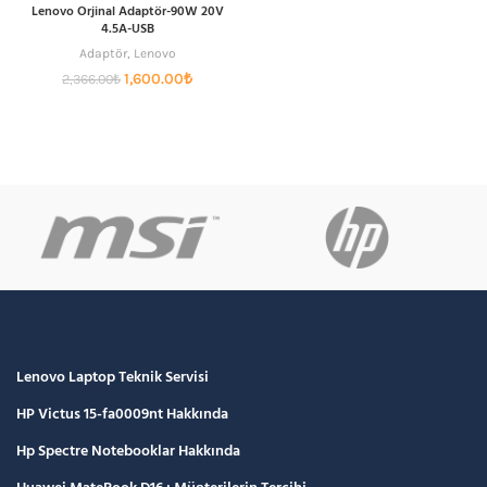
Lenovo Orjinal Adaptör-90W 20V
4.5A-USB
Adaptör
,
Lenovo
Orijinal
Şu
1,600.00
₺
2,366.00
₺
fiyat:
andaki
2,366.00₺.
fiyat:
1,600.00₺.
Lenovo Laptop Teknik Servisi
HP Victus 15-fa0009nt Hakkında
Hp Spectre Notebooklar Hakkında