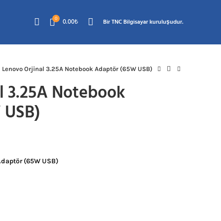
0
0.00
₺
Bir TNC Bilgisayar kuruluşudur.
Lenovo Orjinal 3.25A Notebook Adaptör (65W USB)
l 3.25A Notebook
 USB)
u
ndaki
Adaptör (65W USB)
yat:
,800.00₺.