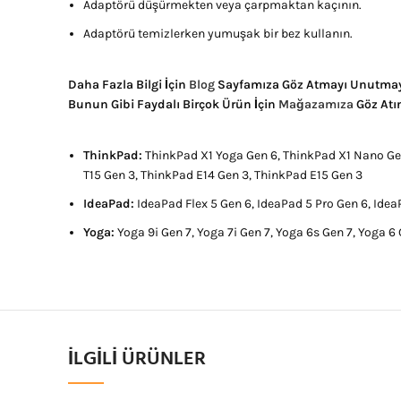
Adaptörü düşürmekten veya çarpmaktan kaçının.
Adaptörü temizlerken yumuşak bir bez kullanın.
Daha Fazla Bilgi İçin
Blog
Sayfamıza Göz Atmayı Unutmay
Bunun Gibi Faydalı Birçok Ürün İçin
Mağazamıza
Göz Atı
ThinkPad:
ThinkPad X1 Yoga Gen 6, ThinkPad X1 Nano Gen
T15 Gen 3, ThinkPad E14 Gen 3, ThinkPad E15 Gen 3
IdeaPad:
IdeaPad Flex 5 Gen 6, IdeaPad 5 Pro Gen 6, Ide
Yoga:
Yoga 9i Gen 7, Yoga 7i Gen 7, Yoga 6s Gen 7, Yoga 6 
İLGILI ÜRÜNLER