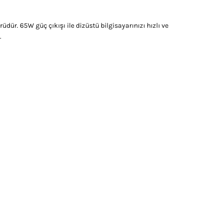
ür. 65W güç çıkışı ile dizüstü bilgisayarınızı hızlı ve
.