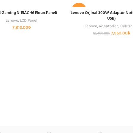
-39%
 Gaming 3-15ACH6 Ekran Paneli
Lenovo Orjinal 300W Adaptör Not
SEPETE EKLE
SEPETE EKLE
USB)
Lenovo
,
LCD Panel
Lenovo
,
Adaptörler
,
Elektro
7,812.00
₺
Orijinal
Ş
7,550.00
₺
12,460.00
₺
fiyat:
a
12,460.00₺.
fi
7