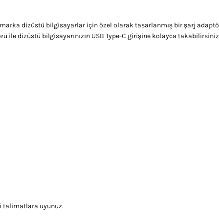
ka dizüstü bilgisayarlar için özel olarak tasarlanmış bir şarj adaptörüd
ü ile dizüstü bilgisayarınızın USB Type-C girişine kolayca takabilirsiniz
i talimatlara uyunuz.