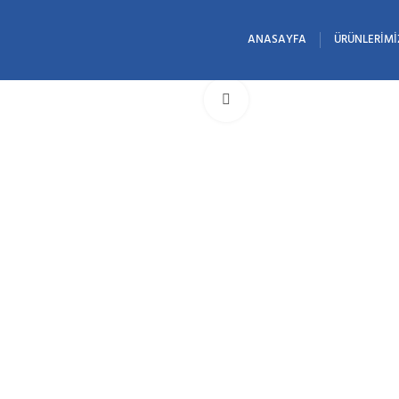
ANASAYFA
ÜRÜNLERIMI
Büyütmek için tıklayın