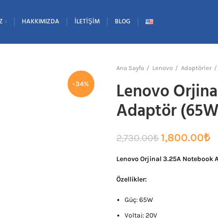
Z
HAKKIMIZDA
İLETIŞIM
BLOG
Ana Sayfa
Lenovo
Adaptörler
Lenovo Orjina
-34%
Adaptör (65W
Orijinal
Ş
1,800.00
₺
2,730.00
₺
fiyat:
a
Lenovo Orjinal 3.25A Notebook 
2,730.00₺.
fi
1
Özellikler:
Güç: 65W
Voltaj: 20V