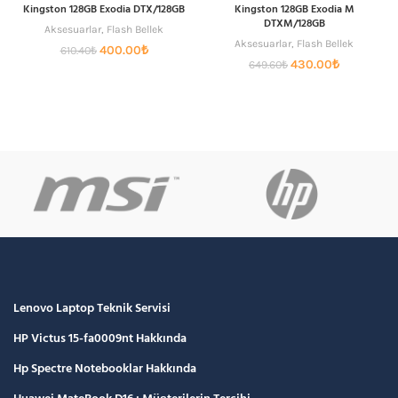
Kingston 128GB Exodia DTX/128GB
Kingston 128GB Exodia M
DTXM/128GB
Aksesuarlar
,
Flash Bellek
Aksesuarlar
,
Flash Bellek
Orijinal
Şu
400.00
₺
610.40
₺
Orijinal
Şu
430.00
₺
fiyat:
andaki
649.60
₺
fiyat:
andaki
610.40₺.
fiyat:
649.60₺.
fiyat:
400.00₺.
430.00₺.
Lenovo Laptop Teknik Servisi
HP Victus 15-fa0009nt Hakkında
Hp Spectre Notebooklar Hakkında