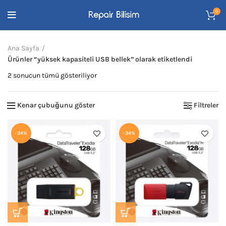
0
Ana Sayfa
Ürünler “yüksek kapasiteli USB bellek” olarak etiketlendi
En
2 sonucun tümü gösteriliyor
yeniye
göre
Kenar çubuğunu göster
Filtreler
sıralandı
-34%
-34%