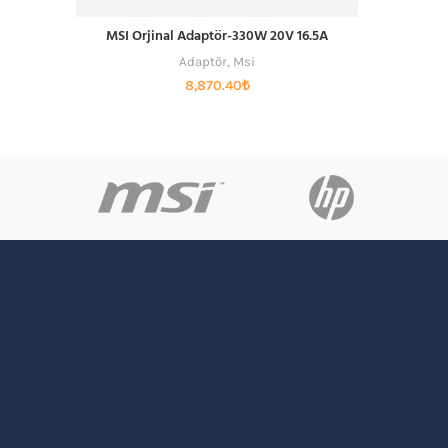
MSI Orjinal Adaptör-330W 20V 16.5A
SEPETE EKLE
Adaptör
,
Msi
8,870.40
₺