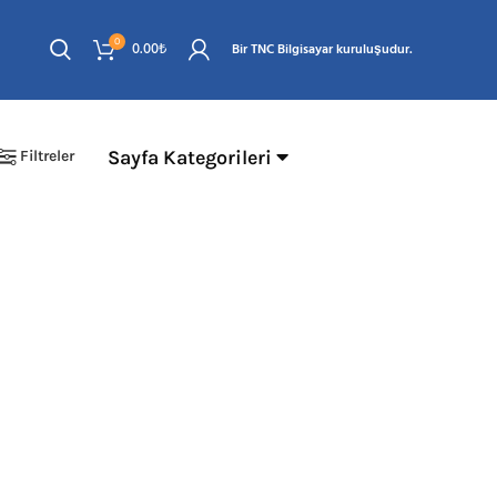
0
0.00
₺
Bir TNC Bilgisayar kuruluşudur.
Sayfa Kategorileri
Filtreler