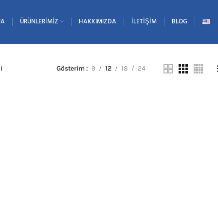
FA
ÜRÜNLERIMIZ
HAKKIMIZDA
İLETIŞIM
BLOG
i
Gösterim
9
12
18
24