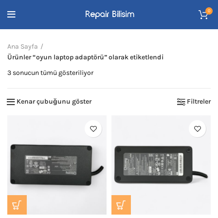
0
Ana Sayfa
Ürünler “oyun laptop adaptörü” olarak etiketlendi
En
3 sonucun tümü gösteriliyor
yeniye
göre
Kenar çubuğunu göster
Filtreler
sıralandı