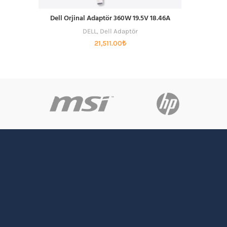
Dell Orjinal Adaptör 360W 19.5V 18.46A
SEPETE EKLE
DELL
,
Dell Adaptör
21,511.00
₺