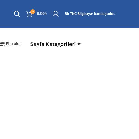
0
0.00
₺
Bir TNC Bilgisayar kuruluşudur.
Sayfa Kategorileri
Filtreler