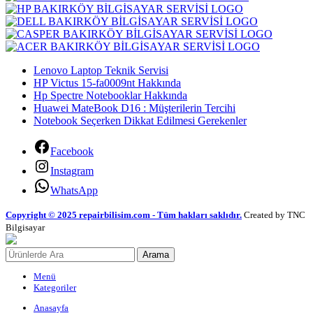
Lenovo Laptop Teknik Servisi
HP Victus 15-fa0009nt Hakkında
Hp Spectre Notebooklar Hakkında
Huawei MateBook D16 : Müşterilerin Tercihi
Notebook Seçerken Dikkat Edilmesi Gerekenler
Facebook
Instagram
WhatsApp
Copyright © 2025 repairbilisim.com - Tüm hakları saklıdır.
Created by TNC
Bilgisayar
Arama
Menü
Kategoriler
Anasayfa