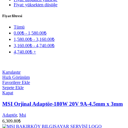
Fiyat: yüksekten düşüğe
Fiyat filtresi
Tümü
0.00
₺
-
1,580.00
₺
1,580.00
₺
-
3,160.00
₺
3,160.00
₺
-
4,740.00
₺
4,740.00
₺
+
Karşılaştır
Hızlı Görünüm
Favorilere Ekle
Sepete Ekle
Kapat
MSI Orjinal Adaptör-180W 20V 9A-4.5mm x 3mm
Adaptör
,
Msi
6,309.80
₺