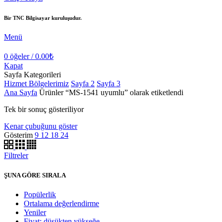
Bir TNC Bilgisayar kuruluşudur.
Menü
0
öğeler
/
0.00
₺
Kapat
Sayfa Kategorileri
Hizmet Bölgelerimiz
Sayfa 2
Sayfa 3
Ana Sayfa
Ürünler “MS-1541 uyumlu” olarak etiketlendi
Tek bir sonuç gösteriliyor
Kenar çubuğunu göster
Gösterim
9
12
18
24
Filtreler
ŞUNA GÖRE SIRALA
Popülerlik
Ortalama değerlendirme
Yeniler
Fiyat: düşükten yükseğe