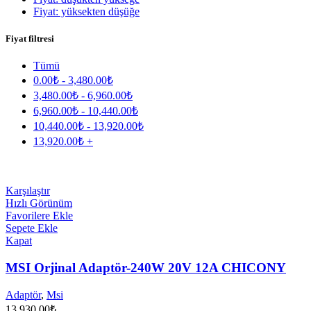
Fiyat: yüksekten düşüğe
Fiyat filtresi
Tümü
0.00
₺
-
3,480.00
₺
3,480.00
₺
-
6,960.00
₺
6,960.00
₺
-
10,440.00
₺
10,440.00
₺
-
13,920.00
₺
13,920.00
₺
+
Karşılaştır
Hızlı Görünüm
Favorilere Ekle
Sepete Ekle
Kapat
MSI Orjinal Adaptör-240W 20V 12A CHICONY
Adaptör
,
Msi
13,930.00
₺