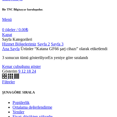
Bir TNC Bilgisayar kuruluşudur.
Menü
0
öğeler
/
0.00
₺
Kapat
Sayfa Kategorileri
Hizmet Bölgelerimiz
Sayfa 2
Sayfa 3
Ana Sayfa
Ürünler “Katana GF66 şarj cihazı” olarak etiketlendi
3 sonucun tümü gösteriliyor
En yeniye göre sıralandı
Kenar çubuğunu göster
Gösterim
9
12
18
24
Filtreler
ŞUNA GÖRE SIRALA
Popülerlik
Ortalama değerlendirme
Yeniler
Fiyat: düşükten yükseğe