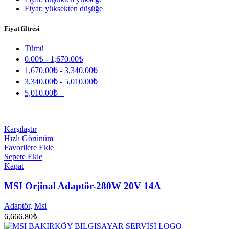
Fiyat: yüksekten düşüğe
Fiyat filtresi
Tümü
0.00
₺
-
1,670.00
₺
1,670.00
₺
-
3,340.00
₺
3,340.00
₺
-
5,010.00
₺
5,010.00
₺
+
Karşılaştır
Hızlı Görünüm
Favorilere Ekle
Sepete Ekle
Kapat
MSI Orjinal Adaptör-280W 20V 14A
Adaptör
,
Msi
6,666.80
₺