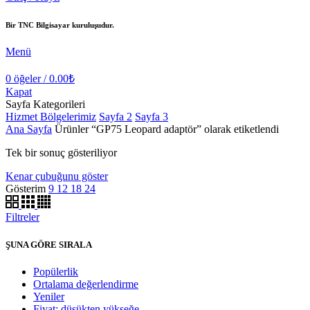
Bir TNC Bilgisayar kuruluşudur.
Menü
0
öğeler
/
0.00
₺
Kapat
Sayfa Kategorileri
Hizmet Bölgelerimiz
Sayfa 2
Sayfa 3
Ana Sayfa
Ürünler “GP75 Leopard adaptör” olarak etiketlendi
Tek bir sonuç gösteriliyor
Kenar çubuğunu göster
Gösterim
9
12
18
24
Filtreler
ŞUNA GÖRE SIRALA
Popülerlik
Ortalama değerlendirme
Yeniler
Fiyat: düşükten yükseğe