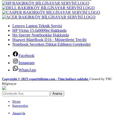
Lenovo Laptop Teknik Servisi
HP Victus 15-fa0009nt Hakkında
Hp Spectre Notebooklar Hakkında
Huawei MateBook D16 : Müşterilerin Tercihi
Notebook Seçerken Dikkat Edilmesi Gerekenler
Facebook
Instagram
WhatsApp
Copyright © 2025 repairbilisim.com - Tüm hakları saklıdır.
Created by TNC
Bilgisayar
Arama
Menü
Kategoriler
Anasayfa