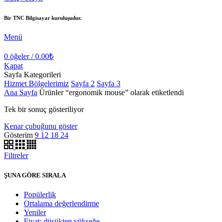
Bir TNC Bilgisayar kuruluşudur.
Menü
0
öğeler
/
0.00
₺
Kapat
Sayfa Kategorileri
Hizmet Bölgelerimiz
Sayfa 2
Sayfa 3
Ana Sayfa
Ürünler “ergonomik mouse” olarak etiketlendi
Tek bir sonuç gösteriliyor
Kenar çubuğunu göster
Gösterim
9
12
18
24
Filtreler
ŞUNA GÖRE SIRALA
Popülerlik
Ortalama değerlendirme
Yeniler
Fiyat: düşükten yükseğe