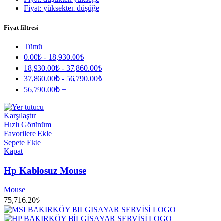
Fiyat: yüksekten düşüğe
Fiyat filtresi
Tümü
0.00
₺
-
18,930.00
₺
18,930.00
₺
-
37,860.00
₺
37,860.00
₺
-
56,790.00
₺
56,790.00
₺
+
Karşılaştır
Hızlı Görünüm
Favorilere Ekle
Sepete Ekle
Kapat
Hp Kablosuz Mouse
Mouse
75,716.20
₺