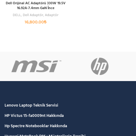
Dell Orijinal AC Adaptörü 330W 19.5V
16.92A-7.4mm GaN İnce
DELL
,
Dell Adaptör
,
Adaptör
16,800.00
₺
Lenovo Laptop Teknik Servisi
HP Victus 15-fa0009nt Hakkında
Hp Spectre Notebooklar Hakkında