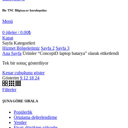
Bir TNC Bilgisayar kuruluşudur.
Menü
0
öğeler
/
0.00
₺
Kapat
Sayfa Kategorileri
Hizmet Bölgelerimiz
Sayfa 2
Sayfa 3
Ana Sayfa
Ürünler “ConceptD laptop batarya” olarak etiketlendi
Tek bir sonuç gösteriliyor
Kenar çubuğunu göster
Gösterim
9
12
18
24
Filtreler
ŞUNA GÖRE SIRALA
Popülerlik
Ortalama değerlendirme
Yeniler
Fiyat: düşükten yükseğe