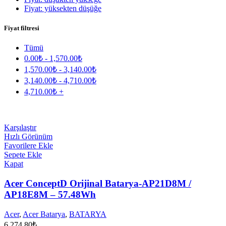
Fiyat: yüksekten düşüğe
Fiyat filtresi
Tümü
0.00
₺
-
1,570.00
₺
1,570.00
₺
-
3,140.00
₺
3,140.00
₺
-
4,710.00
₺
4,710.00
₺
+
Karşılaştır
Hızlı Görünüm
Favorilere Ekle
Sepete Ekle
Kapat
Acer ConceptD Orijinal Batarya-AP21D8M /
AP18E8M – 57.48Wh
Acer
,
Acer Batarya
,
BATARYA
6,274.80
₺