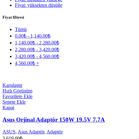
Fiyat: yüksekten düşüğe
Fiyat filtresi
Tümü
0.00
₺
-
1,140.00
₺
1,140.00
₺
-
2,280.00
₺
2,280.00
₺
-
3,420.00
₺
3,420.00
₺
-
4,560.00
₺
4,560.00
₺
+
Karşılaştır
Hızlı Görünüm
Favorilere Ekle
Sepete Ekle
Kapat
Asus Orjinal Adaptör 150W 19.5V 7.7A
ASUS
,
Asus Adaptör
,
Adaptör
3,619.00
₺