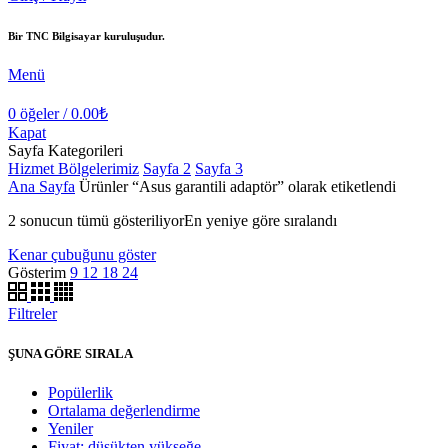
Bir TNC Bilgisayar kuruluşudur.
Menü
0
öğeler
/
0.00
₺
Kapat
Sayfa Kategorileri
Hizmet Bölgelerimiz
Sayfa 2
Sayfa 3
Ana Sayfa
Ürünler “Asus garantili adaptör” olarak etiketlendi
2 sonucun tümü gösteriliyor
En yeniye göre sıralandı
Kenar çubuğunu göster
Gösterim
9
12
18
24
Filtreler
ŞUNA GÖRE SIRALA
Popülerlik
Ortalama değerlendirme
Yeniler
Fiyat: düşükten yükseğe