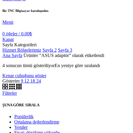
Bir TNC Bilgisayar kuruluşudur.
Menü
0
öğeler
/
0.00
₺
Kapat
Sayfa Kategorileri
Hizmet Bölgelerimiz
Sayfa 2
Sayfa 3
Ana Sayfa
Ürünler “ASUS adaptör” olarak etiketlendi
4 sonucun tümü gösteriliyor
En yeniye göre sıralandı
Kenar çubuğunu göster
Gösterim
9
12
18
24
Filtreler
ŞUNA GÖRE SIRALA
Popülerlik
Ortalama değerlendirme
Yeniler
Fiyat: düşükten yükseğe