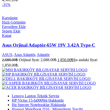
-31%
Karşılaştır
Hızlı Görünüm
Favorilere Ekle
Sepete Ekle
Kapat
Asus Orjinal Adaptör-65W 19V 3.42A Type-C
ASUS
,
Asus Adaptör
,
Adaptör
2,688.00
₺
Orijinal fiyat: 2,688.00₺.
1,850.00
₺
Şu andaki fiyat:
1,850.00₺.
Lenovo Laptop Teknik Servisi
HP Victus 15-fa0009nt Hakkında
Hp Spectre Notebooklar Hakkında
Huawei MateBook D16 : Müşterilerin Tercihi