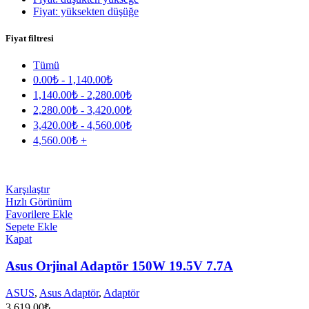
Fiyat: yüksekten düşüğe
Fiyat filtresi
Tümü
0.00
₺
-
1,140.00
₺
1,140.00
₺
-
2,280.00
₺
2,280.00
₺
-
3,420.00
₺
3,420.00
₺
-
4,560.00
₺
4,560.00
₺
+
Karşılaştır
Hızlı Görünüm
Favorilere Ekle
Sepete Ekle
Kapat
Asus Orjinal Adaptör 150W 19.5V 7.7A
ASUS
,
Asus Adaptör
,
Adaptör
3,619.00
₺