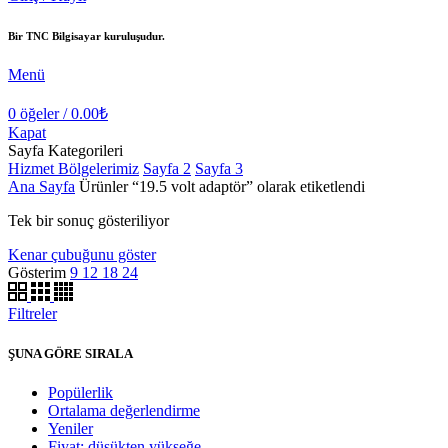
Bir TNC Bilgisayar kuruluşudur.
Menü
0
öğeler
/
0.00
₺
Kapat
Sayfa Kategorileri
Hizmet Bölgelerimiz
Sayfa 2
Sayfa 3
Ana Sayfa
Ürünler “19.5 volt adaptör” olarak etiketlendi
Tek bir sonuç gösteriliyor
Kenar çubuğunu göster
Gösterim
9
12
18
24
Filtreler
ŞUNA GÖRE SIRALA
Popülerlik
Ortalama değerlendirme
Yeniler
Fiyat: düşükten yükseğe