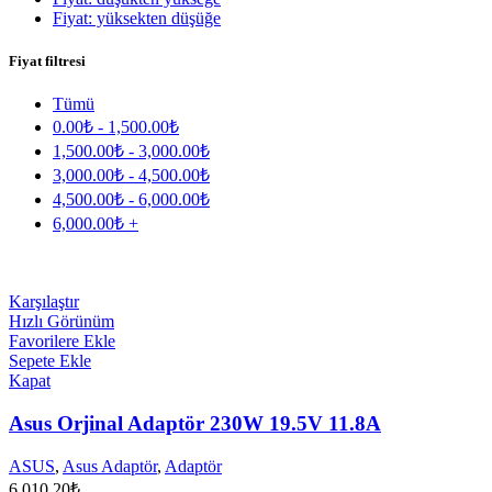
Fiyat: yüksekten düşüğe
Fiyat filtresi
Tümü
0.00
₺
-
1,500.00
₺
1,500.00
₺
-
3,000.00
₺
3,000.00
₺
-
4,500.00
₺
4,500.00
₺
-
6,000.00
₺
6,000.00
₺
+
Karşılaştır
Hızlı Görünüm
Favorilere Ekle
Sepete Ekle
Kapat
Asus Orjinal Adaptör 230W 19.5V 11.8A
ASUS
,
Asus Adaptör
,
Adaptör
6,010.20
₺