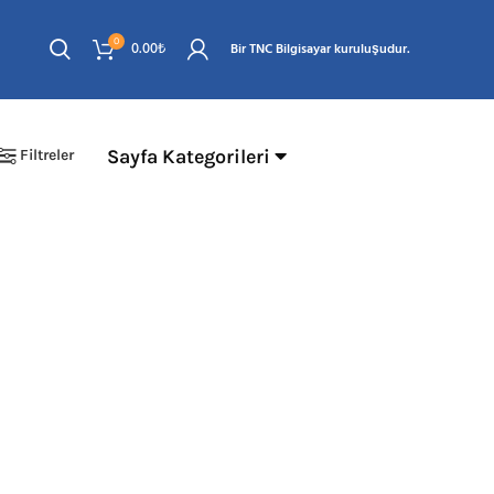
0
0.00
₺
Bir TNC Bilgisayar kuruluşudur.
Sayfa Kategorileri
Filtreler