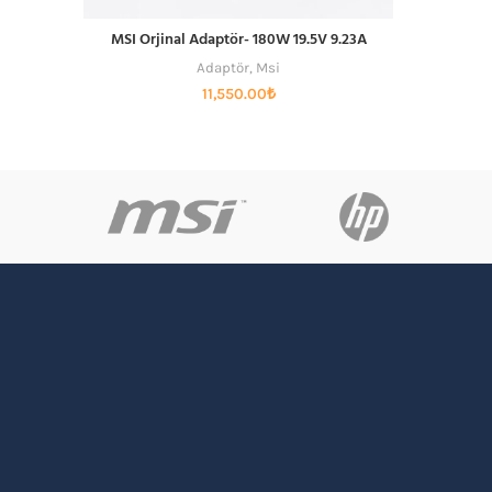
MSI Orjinal Adaptör- 180W 19.5V 9.23A
SEPETE EKLE
Adaptör
,
Msi
11,550.00
₺