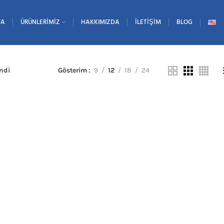
FA
ÜRÜNLERIMIZ
HAKKIMIZDA
İLETIŞIM
BLOG
endi
Gösterim
9
12
18
24