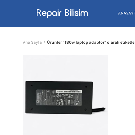
ANASAY
Ana Sayfa
Ürünler “180w laptop adaptör” olarak etiketl