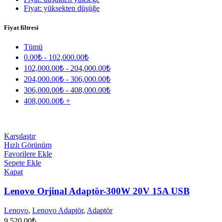
Fiyat: yüksekten düşüğe
Fiyat filtresi
Tümü
0.00
₺
-
102,000.00
₺
102,000.00
₺
-
204,000.00
₺
204,000.00
₺
-
306,000.00
₺
306,000.00
₺
-
408,000.00
₺
408,000.00
₺
+
Karşılaştır
Hızlı Görünüm
Favorilere Ekle
Sepete Ekle
Kapat
Lenovo Orjinal Adaptör-300W 20V 15A USB
Lenovo
,
Lenovo Adaptör
,
Adaptör
9,520.00
₺