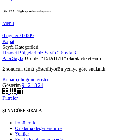
Bir TNC Bilgisayar kuruluşudur.
Menü
0
öğeler
/
0.00
₺
Kapat
Sayfa Kategorileri
Hizmet Bölgelerimiz
Sayfa 2
Sayfa 3
Ana Sayfa
Ürünler “15IAH7H” olarak etiketlendi
2 sonucun tümü gösteriliyor
En yeniye göre sıralandı
Kenar çubuğunu göster
Gösterim
9
12
18
24
Filtreler
ŞUNA GÖRE SIRALA
Popülerlik
Ortalama değerlendirme
Yeniler
Fiyat: düşükten yükseğe