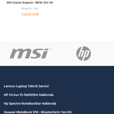
MSI Orjinal Adaptör- 180W 20V 9A
Adaptör
,
Msi
11,830.00
₺
Lenovo Laptop Teknik Servisi
HP Victus 15-fa0009nt Hakkında
Hp Spectre Notebooklar Hakkında
Huawei MateBook D16 : Müşterilerin Tercihi