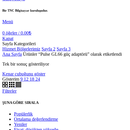
Bir TNC Bilgisayar kuruluşudur.
Menü
0
öğeler
/
0.00
₺
Kapat
Sayfa Kategorileri
Hizmet Bölgelerimiz
Sayfa 2
Sayfa 3
Ana Sayfa
Ürünler “Pulse GL66 güç adaptörü” olarak etiketlendi
Tek bir sonuç gösteriliyor
Kenar çubuğunu göster
Gösterim
9
12
18
24
Filtreler
ŞUNA GÖRE SIRALA
Popülerlik
Ortalama değerlendirme
Yeniler
Fiyat: düşükten yükseğe