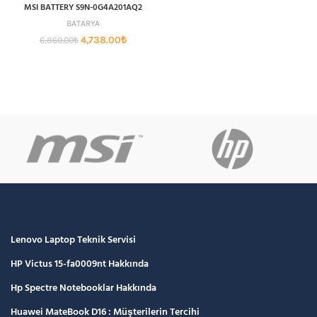
MSI BATTERY S9N-0G4A201AQ2
BATARYA
Orijinal
Şu
4,738.00
₺
6,860.00
₺
fiyat:
andaki
6,860.00₺.
fiyat:
4,738.00₺.
Lenovo Laptop Teknik Servisi
HP Victus 15-fa0009nt Hakkında
Hp Spectre Notebooklar Hakkında
Huawei MateBook D16 : Müşterilerin Tercihi