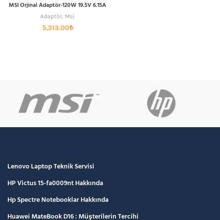
MSI Orjinal Adaptör-120W 19.5V 6.15A
Adaptör
,
Msi
5,313.00
₺
Lenovo Laptop Teknik Servisi
HP Victus 15-fa0009nt Hakkında
Hp Spectre Notebooklar Hakkında
Huawei MateBook D16 : Müşterilerin Tercihi