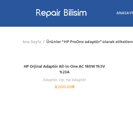
ANASAY
Ana Sayfa
Ürünler “HP ProOne adaptör” olarak etiketlen
HP Orjinal Adaptör All-in-One AC 180W 19.5V
SEPETE EKLE
9.23A
Adaptör
,
Hp
,
Hp Adaptör
8,050.00
₺