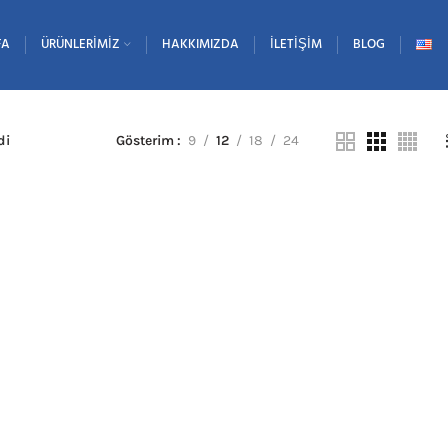
FA
ÜRÜNLERIMIZ
HAKKIMIZDA
İLETIŞIM
BLOG
di
Gösterim
9
12
18
24