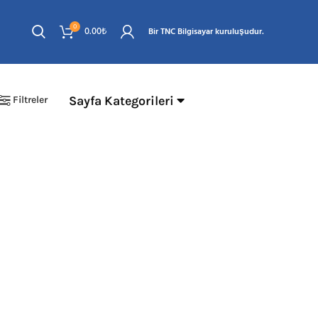
0
0.00
₺
Bir TNC Bilgisayar kuruluşudur.
Sayfa Kategorileri
Filtreler