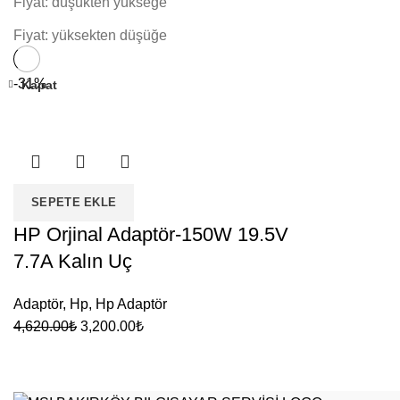
Fiyat: düşükten yükseğe
Fiyat: yüksekten düşüğe
-31%
Kapat
SEPETE EKLE
HP Orjinal Adaptör-150W 19.5V
7.7A Kalın Uç
Adaptör
,
Hp
,
Hp Adaptör
Orijinal
Şu
4,620.00
₺
3,200.00
₺
fiyat:
andaki
4,620.00₺.
fiyat:
3,200.00₺.