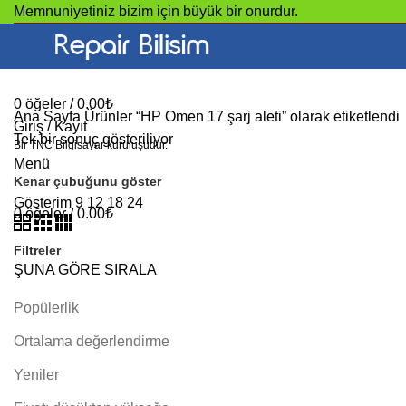
Memnuniyetiniz bizim için büyük bir onurdur.
ANA
0
öğeler
/
0.00
₺
Ana Sayfa
Ürünler “HP Omen 17 şarj aleti” olarak etiketlendi
Giriş / Kayıt
Tek bir sonuç gösteriliyor
Bir TNC Bilgisayar kuruluşudur.
Menü
Kenar çubuğunu göster
Gösterim
9
12
18
24
0
öğeler
/
0.00
₺
Filtreler
ŞUNA GÖRE SIRALA
Popülerlik
Ortalama değerlendirme
Yeniler