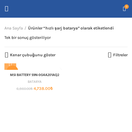
0
Ana Sayfa
Ürünler “hızlı şarj batarya” olarak etiketlendi
Tek bir sonuç gösteriliyor
Kenar çubuğunu göster
Filtreler
-31%
MSI BATTERY S9N-0G4A201AQ2
BATARYA
Orijinal
Şu
4,738.00
₺
6,860.00
₺
fiyat:
andaki
6,860.00₺.
fiyat:
4,738.00₺.