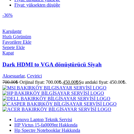
Fiyat: yüksekten düşüğe
-36%
Karşılaştır
Hızlı Görünüm
Favorilere Ekle
Sepete Ekle
Kapat
Dark HDMI to VGA dönüştürücü Siyah
Aksesuarlar
,
Çevirici
700.00
₺
Orijinal fiyat: 700.00₺.
450.00
₺
Şu andaki fiyat: 450.00₺.
Lenovo Laptop Teknik Servisi
HP Victus 15-fa0009nt Hakkında
Hp Spectre Notebooklar Hakkında