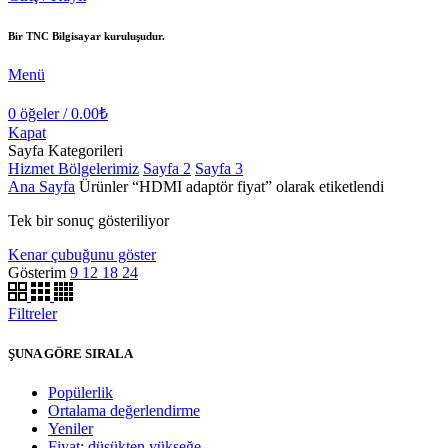
Bir TNC Bilgisayar kuruluşudur.
Menü
0
öğeler
/
0.00
₺
Kapat
Sayfa Kategorileri
Hizmet Bölgelerimiz
Sayfa 2
Sayfa 3
Ana Sayfa
Ürünler “HDMI adaptör fiyat” olarak etiketlendi
Tek bir sonuç gösteriliyor
Kenar çubuğunu göster
Gösterim
9
12
18
24
Filtreler
ŞUNA GÖRE SIRALA
Popülerlik
Ortalama değerlendirme
Yeniler
Fiyat: düşükten yükseğe