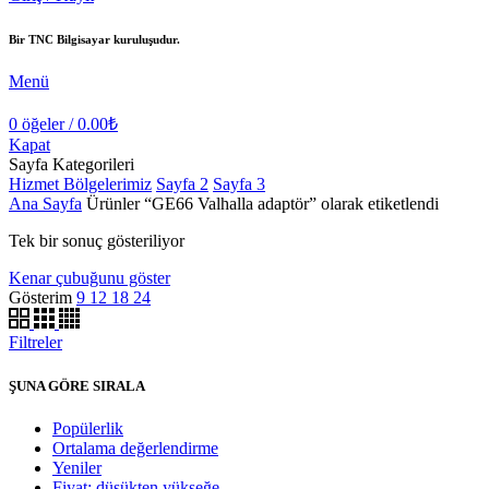
Bir TNC Bilgisayar kuruluşudur.
Menü
0
öğeler
/
0.00
₺
Kapat
Sayfa Kategorileri
Hizmet Bölgelerimiz
Sayfa 2
Sayfa 3
Ana Sayfa
Ürünler “GE66 Valhalla adaptör” olarak etiketlendi
Tek bir sonuç gösteriliyor
Kenar çubuğunu göster
Gösterim
9
12
18
24
Filtreler
ŞUNA GÖRE SIRALA
Popülerlik
Ortalama değerlendirme
Yeniler
Fiyat: düşükten yükseğe