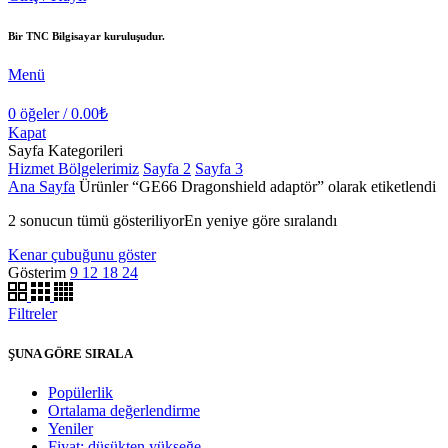
Bir TNC Bilgisayar kuruluşudur.
Menü
0
öğeler
/
0.00
₺
Kapat
Sayfa Kategorileri
Hizmet Bölgelerimiz
Sayfa 2
Sayfa 3
Ana Sayfa
Ürünler “GE66 Dragonshield adaptör” olarak etiketlendi
2 sonucun tümü gösteriliyor
En yeniye göre sıralandı
Kenar çubuğunu göster
Gösterim
9
12
18
24
Filtreler
ŞUNA GÖRE SIRALA
Popülerlik
Ortalama değerlendirme
Yeniler
Fiyat: düşükten yükseğe