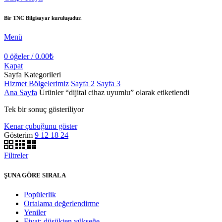
Bir TNC Bilgisayar kuruluşudur.
Menü
0
öğeler
/
0.00
₺
Kapat
Sayfa Kategorileri
Hizmet Bölgelerimiz
Sayfa 2
Sayfa 3
Ana Sayfa
Ürünler “dijital cihaz uyumlu” olarak etiketlendi
Tek bir sonuç gösteriliyor
Kenar çubuğunu göster
Gösterim
9
12
18
24
Filtreler
ŞUNA GÖRE SIRALA
Popülerlik
Ortalama değerlendirme
Yeniler
Fiyat: düşükten yükseğe