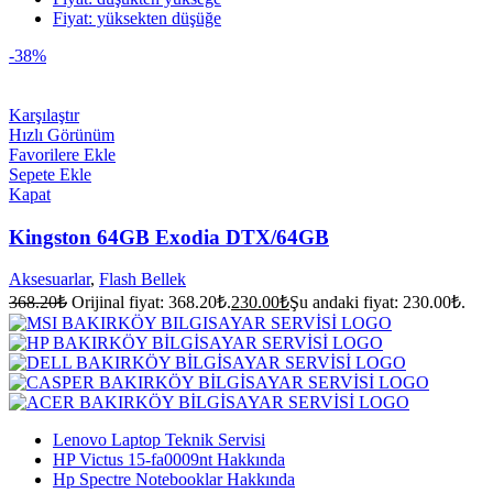
Fiyat: yüksekten düşüğe
-38%
Karşılaştır
Hızlı Görünüm
Favorilere Ekle
Sepete Ekle
Kapat
Kingston 64GB Exodia DTX/64GB
Aksesuarlar
,
Flash Bellek
368.20
₺
Orijinal fiyat: 368.20₺.
230.00
₺
Şu andaki fiyat: 230.00₺.
Lenovo Laptop Teknik Servisi
HP Victus 15-fa0009nt Hakkında
Hp Spectre Notebooklar Hakkında