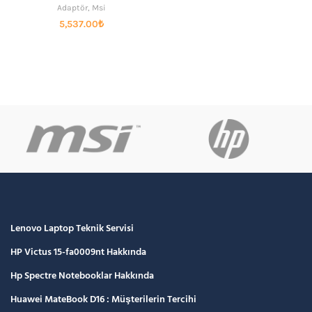
Adaptör
,
Msi
5,537.00
₺
Lenovo Laptop Teknik Servisi
HP Victus 15-fa0009nt Hakkında
Hp Spectre Notebooklar Hakkında
Huawei MateBook D16 : Müşterilerin Tercihi