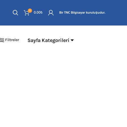
0
0.00
₺
Bir TNC Bilgisayar kuruluşudur.
Sayfa Kategorileri
Filtreler