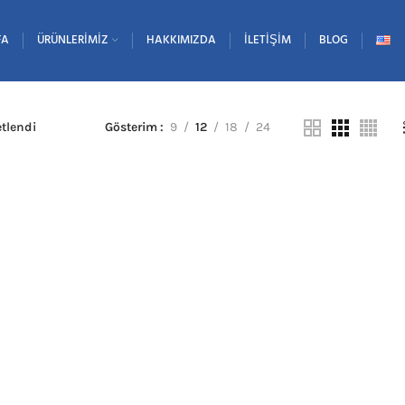
FA
ÜRÜNLERIMIZ
HAKKIMIZDA
İLETIŞIM
BLOG
etlendi
Gösterim
9
12
18
24