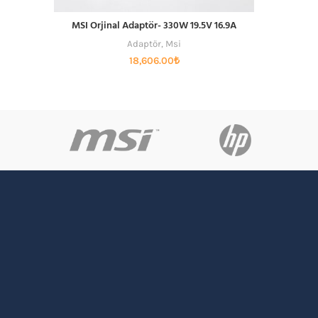
MSI Orjinal Adaptör- 330W 19.5V 16.9A
SEPETE EKLE
Adaptör
,
Msi
18,606.00
₺