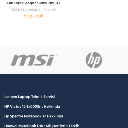
Asus Orjinal Adaptör 280W 20V 14A
ASUS
,
Asus Adaptör
,
Adaptör
9,303.00
₺
Lenovo Laptop Teknik Servisi
HP Victus 15-fa0009nt Hakkında
Hp Spectre Notebooklar Hakkında
Huawei MateBook D16 : Müşterilerin Tercihi