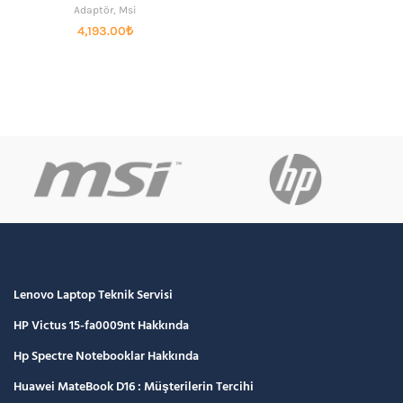
Adaptör
,
Msi
4,193.00
₺
Lenovo Laptop Teknik Servisi
HP Victus 15-fa0009nt Hakkında
Hp Spectre Notebooklar Hakkında
Huawei MateBook D16 : Müşterilerin Tercihi