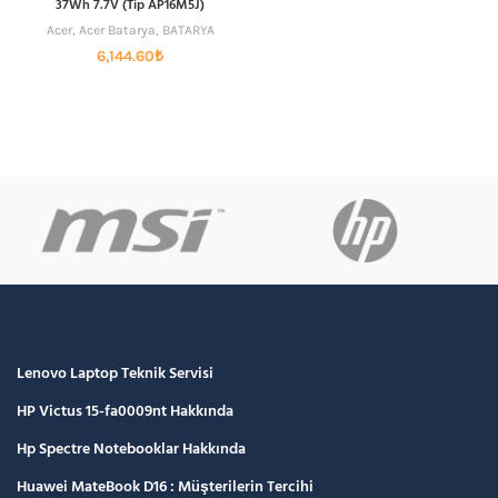
37Wh 7.7V (Tip AP16M5J)
Acer
,
Acer Batarya
,
BATARYA
6,144.60
₺
Lenovo Laptop Teknik Servisi
HP Victus 15-fa0009nt Hakkında
Hp Spectre Notebooklar Hakkında
Huawei MateBook D16 : Müşterilerin Tercihi